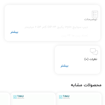
توضیحات
دیپ سوئیچ 12pin
پکیج DIP-24
گام 2.54 میلیمتر
تعداد پین ها 24 پین
نظرات (0)
محصولات مشابه