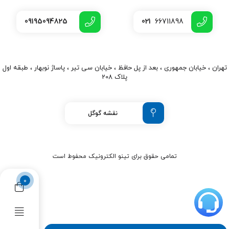
09195094825
021
66711898
تهران ، خیابان جمهوری ، بعد از پل حافظ ، خیابان سی تیر ، پاساژ نوبهار ، طبقه اول
پلاک 208
نقشه گوگل
تمامی حقوق برای تینو الکترونیک محفوط است
0