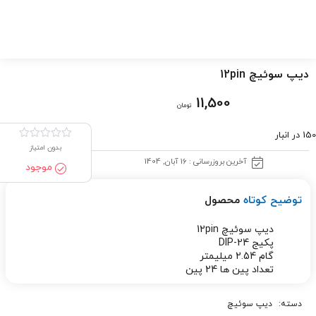
دیپ سوئیچ 12pin
11,500
تومان
150 در انبار
بدون امتیاز
آخرین بروزرسانی : 16 آبان, 1404
موجود
توضیح کوتاه
محصول
دیپ سوئیچ 12pin
پکیج DIP-24
گام 2.54 میلیمتر
تعداد پین ها 24 پین
دسته:
دیپ سوئیچ