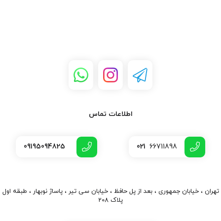
اطلاعات تماس
09195094825
021
66711898
تهران ، خیابان جمهوری ، بعد از پل حافظ ، خیابان سی تیر ، پاساژ نوبهار ، طبقه اول
پلاک 208