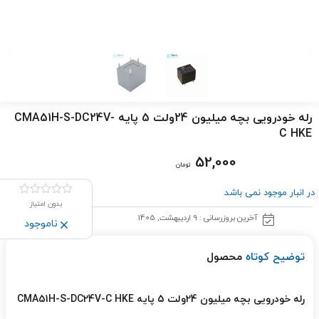
رله خودرویی بچه میلیون 24ولت 5 پایه CMA51H-S-DC24V-
C HKE
52,000
تومان
در انبار موجود نمی باشد
بدون امتیاز
آخرین بروزرسانی : 9 اردیبهشت, 1405
ناموجود
توضیح کوتاه
محصول
رله خودرویی بچه میلیون 24ولت 5 پایه CMA51H-S-DC24V-C HKE