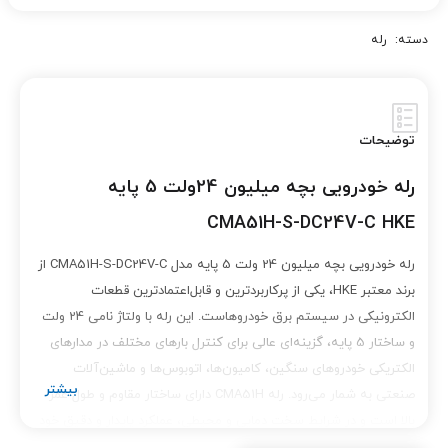
دسته:
رله
توضیحات
رله خودرویی بچه میلیون 24ولت 5 پایه
CMA51H-S-DC24V-C HKE
رله خودرویی بچه میلیون 24 ولت 5 پایه مدل CMA51H-S-DC24V-C از
برند معتبر HKE، یکی از پرکاربردترین و قابل‌اعتمادترین قطعات
الکترونیکی در سیستم برق خودروهاست. این رله با ولتاژ نامی 24 ولت
و ساختار 5 پایه، گزینه‌ای عالی برای کنترل بارهای مختلف در مدارهای
الکتریکی خودروهای سنگین، کامیون‌ها، اتوبوس‌ها و ماشین‌آلات
صنعتی به شمار می‌رود. رله CMA51H دارای ساختار مقاوم و طول عمر
بالا است و در شرایط سخت دمایی و محیطی، عملکرد پایدار و دقیق خود
را حفظ می‌کند. طراحی کامپکت و استاندارد آن موجب می‌شود که در