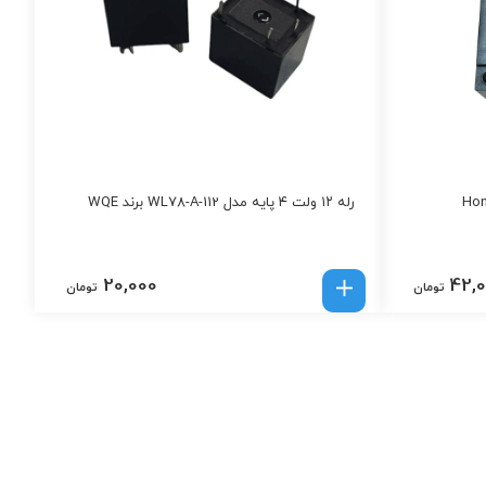
رله ۱۲ ولت ۴ پایه مدل WL78-A-112 برند WQE
20,000
42,
تومان
تومان