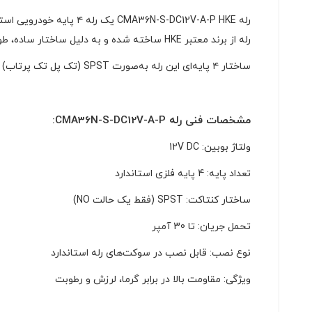
رله از برند معتبر HKE ساخته شده و به دلیل ساختار ساده، طول عمر بالا و مقاومت در برابر شرایط محیطی سخت، یکی از انتخاب‌های محبوب در بین تکنسین‌های برق خودرو است.
ساختار ۴ پایه‌ای این رله به‌صورت SPST (تک پل تک پرتاب) طراحی شده و برای کاربردهایی مانند کنترل چراغ‌ها، پمپ بنزین، فن خنک‌کننده، بخاری و سایر تجهیزات پرمصرف خودرو بسیار مناسب است.
مشخصات فنی رله CMA36N-S-DC12V-A-P:
ولتاژ بوبین: 12V DC
تعداد پایه: 4 پایه فلزی استاندارد
ساختار کنتاکت: SPST (فقط یک حالت NO)
تحمل جریان: تا 30 آمپر
نوع نصب: قابل نصب در سوکت‌های رله استاندارد
ویژگی: مقاومت بالا در برابر گرما، لرزش و رطوبت