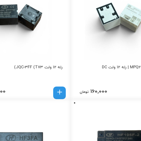
رله 12 ولت JQC-3FF (T73)
800
160,000
تومان