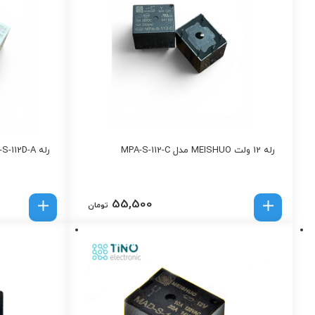
رله 12 ولت MEISHUO مدل MPA-S-112-C
رله MPQ2-S-112D-A | رله 12 ولت DC
55,500
تومان