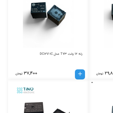
رله 12 ولت T73 مدل DC12V-1C
37,400
29,
تومان
تومان