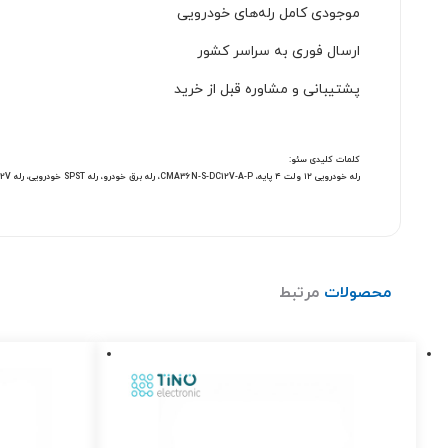
موجودی کامل رله‌های خودرویی
ارسال فوری به سراسر کشور
پشتیبانی و مشاوره قبل از خرید
کلمات کلیدی سئو:
رله خودرویی ۱۲ ولت ۴ پایه، CMA36N-S-DC12V-A-P، رله برق خودرو، رله SPST خودرویی، رله HKE 12V، رله برای فن و چراغ خودرو، رله پایه فلزی 12 ولت، خرید رله خودرو
محصولات
مرتبط