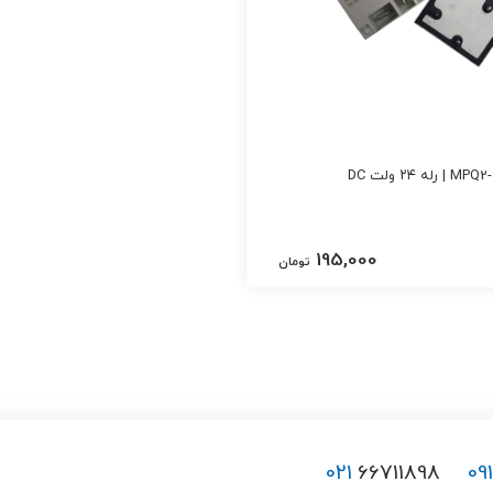
195,000
تومان
021
66711898
09