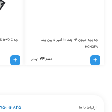
رله پایه میلون 24 ولت 10 آمپر 5 پین برند
رله MPQ2-S-124D-C | رله ۲۴ ولت DC
HONGFA
44,000
تومان
195094825
ارتباط با ما