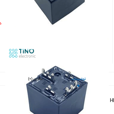
0
د
توضیحات
نظرات (0)