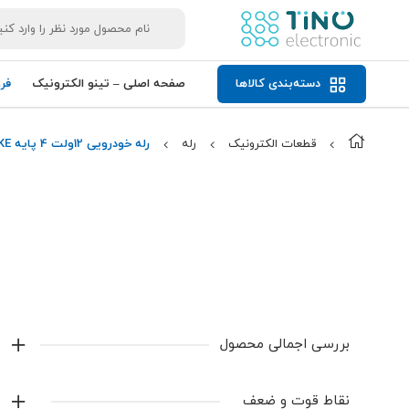
دسته‌بندی کالاها
صفحه اصلی – تینو الکترونیک
فر
قطعات الکترونیک
رله
رله خودرویی 12ولت 4 پایه CMA36N-S-DC12V-A-P HKE
بررسی اجمالی محصول
رله خودرویی 12ولت 4 پایه CMA36N-S-DC12V-A-P HKE
نقاط قوت و ضعف