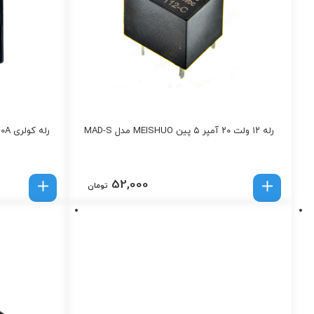
رله ۱۲ ولت ۲۰ آمپر ۵ پین MEISHUO مدل MAD-S
رله کولری 24v 40A برند Hongfa
52,000
تومان