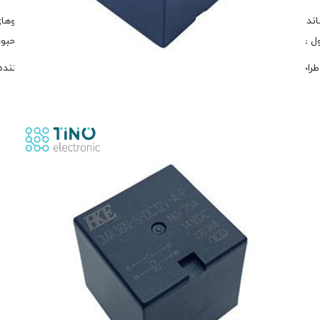
رله CMA36N-S-DC12V-A-P HKE یک رله ۴ پایه خودرویی استاندارد با ولتاژ تحریک ۲