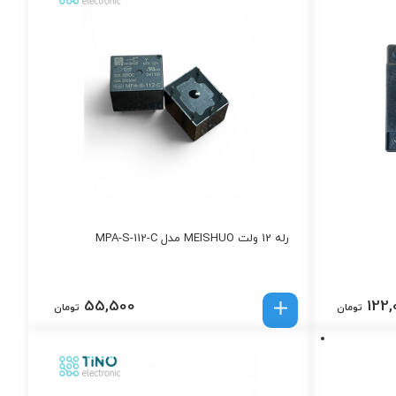
رله 12 ولت MEISHUO مدل MPA-S-112-C
55,500
122,
تومان
تومان