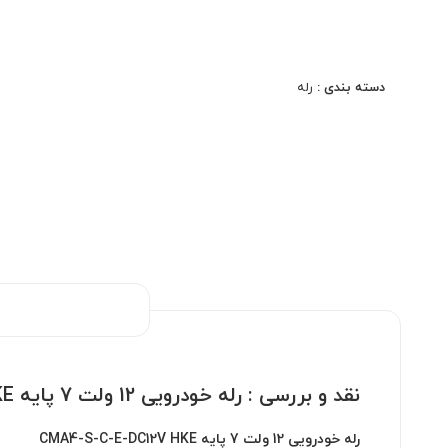
ولتاژ بوبین: ۱۲V DC
تعداد پایه: ۷ پایه (معمولاً شامل دو کنتاکت SPDT)
دسته بندی :
رله
قابلیت تحمل جریان بالا (تا 30 آمپر)
ساختار داخلی پیچیده‌تر برای کاربردهای چندمداره
طراحی مقاوم مناسب محیط‌های خودرویی و صنعتی
مناسب برای نصب در جعبه‌فیوز یا بردهای کنترلی
نقد و بررسی :
رله خودرویی 12 ولت 7 پایه CMA4-S-C-E-DC12V HKE
رله خودرویی 12 ولت 7 پایه CMA4-S-C-E-DC12V HKE