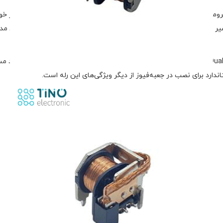
 CMA4-S-C-E-DC12V HKE یک قطعه الکترومکانیکی پیشرفته و چندمنظوره برای کنترل بارهای سنگین 
۱۲V DC و ساختار ۷ پایه تخصصی، امکان کنترل
ساختار ۷ پایه این رله معمولاً شامل دو جفت کنتاکت (Dual SPDT) به‌همراه پایه‌های بوبین است، که باعث ا
ندارد برای نصب در جعبه‌فیوز از دیگر ویژگی‌های این رله است.