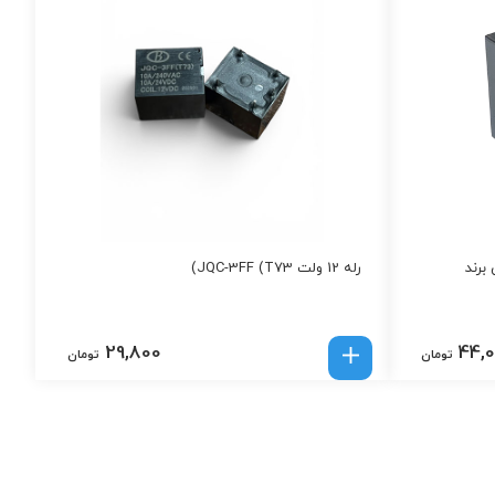
ولت 10 آمپر 5 پین برند
رله 12 ولت JQC-3FF (T73)
29,800
44,
تومان
تومان