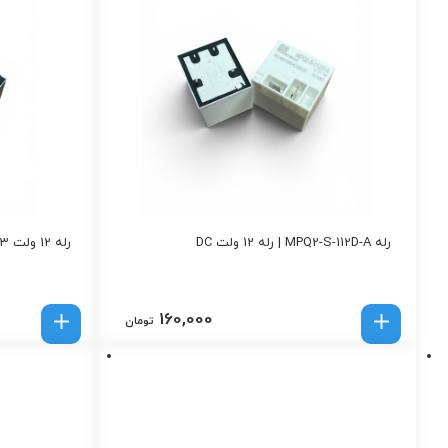
رله MPQ2-S-112D-A | رله 12 ولت DC
رله 12 ولت T73 مدل DC12V-1C
160,000
تومان