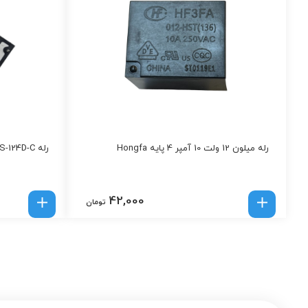
رله میلون 12 ولت 10 آمپر 4 پایه Hongfa
رله MPQ2-S-124D-C | رله ۲۴ ولت DC
42,000
تومان