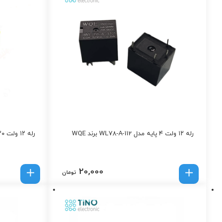
رله ۱۲ ولت ۴ پایه مدل WL78-A-112 برند WQE
رله ۱۲ ولت ۲۰ آمپر ۵ پین MEISHUO مدل MAD-S
20,000
تومان