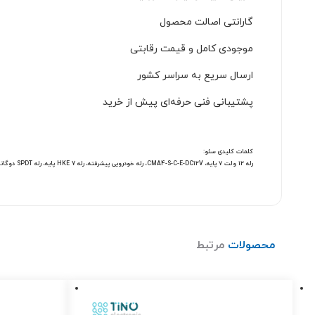
گارانتی اصالت محصول
موجودی کامل و قیمت رقابتی
ارسال سریع به سراسر کشور
پشتیبانی فنی حرفه‌ای پیش از خرید
کلمات کلیدی سئو:
رله ۱۲ ولت ۷ پایه، CMA4-S-C-E-DC12V، رله خودرویی پیشرفته، رله HKE 7 پایه، رله SPDT دوگانه، رله برق خودرو، رله کنترل چندگانه، خرید رله خودرویی، رله مخصوص ماشین سنگین
محصولات
مرتبط