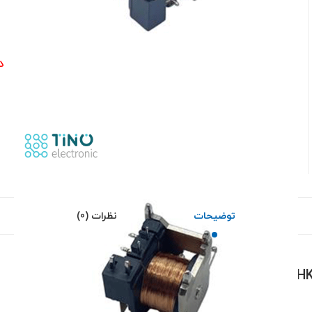
0
د
توضیحات
نظرات (0)