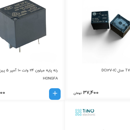
رله پایه میلون 24 
HONGFA
000
37,400
تومان