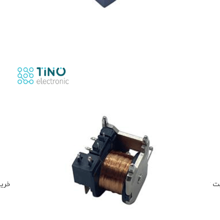
CMA4-S-C-E-DC، کافیست وارد سایت تینو الکترونیک شوید و از بخش رله‌های خودرویی، محصول را 