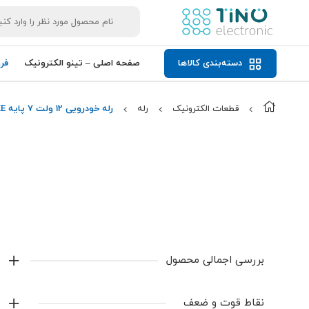
دسته‌بندی کالاها
صفحه اصلی – تینو الکترونیک
فر
قطعات الکترونیک
رله
رله خودرویی 12 ولت 7 پایه CMA4-S-C-E-DC12V HKE
بررسی اجمالی محصول
رله خودرویی 12 ولت 7 پایه CMA4-S-C-E-DC12V HKE
نقاط قوت و ضعف