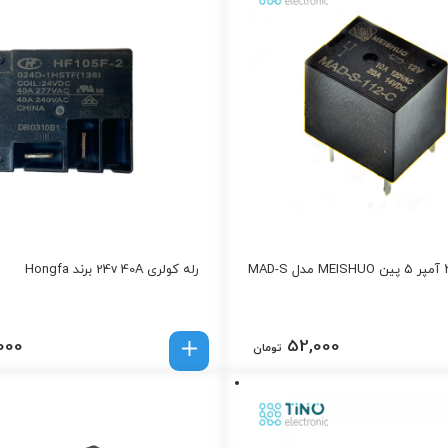
رله کولری 24v 40A برند Hongfa
000
52,000
تومان