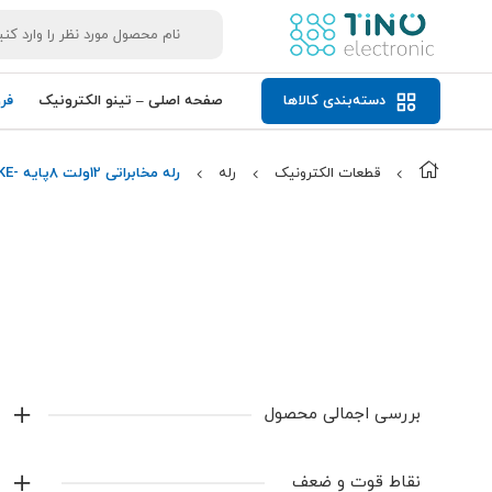
دسته‌بندی کالاها
صفحه اصلی – تینو الکترونیک
فر
قطعات الکترونیک
رله
رله مخابراتی 12ولت 8پایه -HRS2H-S-DC12V-N HKE
بررسی اجمالی محصول
رله مخابراتی 12ولت 8پایه -HRS2H-S-DC12V-N HKE
نقاط قوت و ضعف