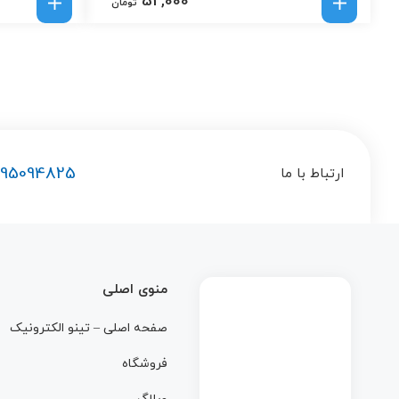
52,000
تومان
195094825
ارتباط با ما
منوی اصلی
صفحه اصلی – تینو الکترونیک
فروشگاه