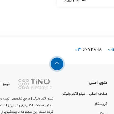
37,400
تومان
021
66711898
09
منوی اصلی
تینو ا
صفحه اصلی – تینو الکترونیک
تینو الکترونیک | مرجع تخصصی تهیه و ت
فروشگاه
معتبر قطعات الکترونیکی در ایران است
کرده است. این مجموعه با بهره‌گیری از 