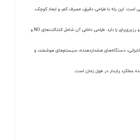
ای مخابراتی، صنعتی، و الکترونیکی است. این رله با طراحی دقیق، مصرف کم، و ابعاد کوچک،
این رله دارای ولتاژ تحریک ۱۲ ولت DC بوده و با پیکربندی ۸ پایه‌ای، امکان اتصال به مدارهای مختلف از جمله بردهای میکروکنترلر، آردوینو، و رزبری‌پای را دارد. طراحی داخلی آن شامل کنتاکت‌های NO و
ت مخابراتی، دستگاه‌های هشداردهنده، سیستم‌های هوشمند، و