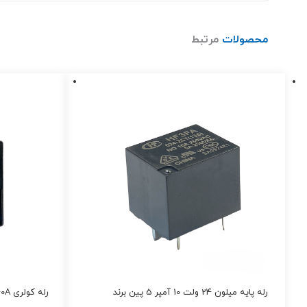
محصولات
مرتبط
رله پایه میلون 24 ولت 10 آمپر 5 پین برند
رله کولری 24v 40A برند Hongfa