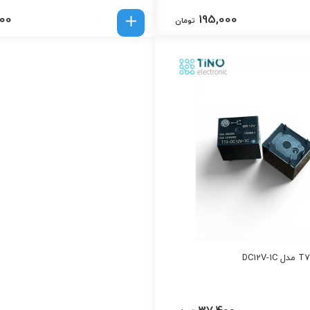
000
195,000
تومان