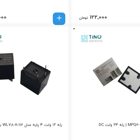
000
122,000
تومان
رله ۱۲ ولت ۴ پایه مدل WL78-A-112 برند WQE