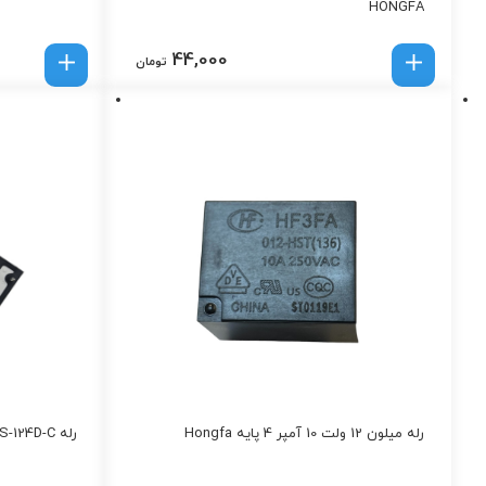
HONGFA
44,000
تومان
رله میلون 12 ولت 10 آمپر 4 پایه Hongfa
رله MPQ2-S-124D-C | رله ۲۴ ولت DC