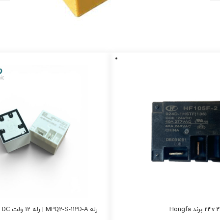
رله MPQ2-S-112D-A | رله 12 ولت DC