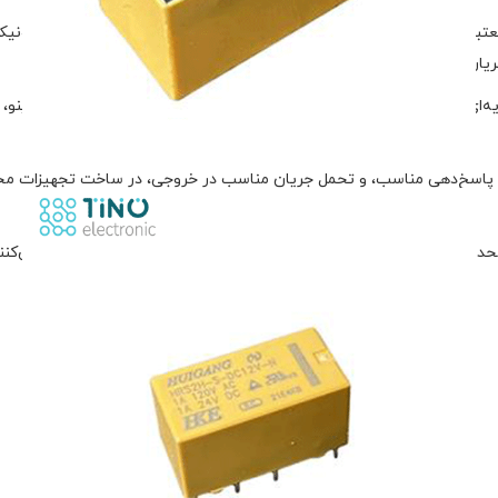
رله مخابراتی ۱۲ ولت ۸ پایه مدل HRS2H-S-DC12V-N از برند معتبر HKE، یکی از قطعات پرکاربرد در پروژه‌ه
یان می‌باشد.
مر بالا، سرعت پاسخ‌دهی مناسب، و تحمل جریان مناسب در خروجی، در ساخت تجهیزا
ند. همچنین، کیفیت ساخت بالای برند HKE تضمین‌کننده عملکرد پایدار در طول زمان است.