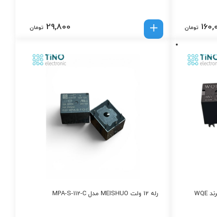
29,800
160,
تومان
تومان
رله 12 ولت MEISHUO مدل MPA-S-112-C