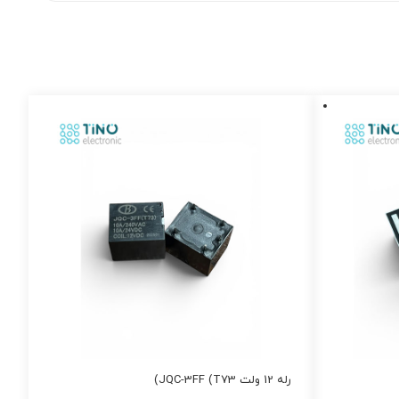
رله 12 ولت JQC-3FF (T73)