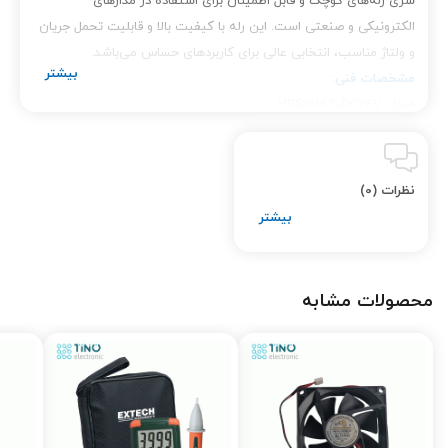
سری رله‌های کوچک و قابل اطمینان برای استفاده در مدارهای
الکترونیکی و صنعتی است. این رله با کیفیت بالا و قابلیت تحمل جریان
و ولتاژ مناسب، انتخابی عالی برای کاربردهای حساس می‌باشد.
مشخصات فنی:
•مدل:
HRS1KH-S-DC24V
•ولتاژ تحریک:
24 ولت DC
•تعداد پایه‌ها:
5 پایه
•جریان قابل تحمل:
3 آمپر
نظرات (0)
•ولتاژ قابل تحمل:
120 ولت AC / 24 ولت DC
•برند: HKE
•کارایی بالا:
طراحی مناسب برای دماهای مختلف و طول عمر بالا
ویژگی‌ها:
محصولات مشابه
•سایز کوچک و نصب آسان
•قابلیت تحمل جریان‌های مختلف
•مناسب برای محیط‌های صنعتی و دمای بالا
•عملکرد دقیق و سریع
•کیفیت ساخت بالا و عمر طولانی
کاربردها: