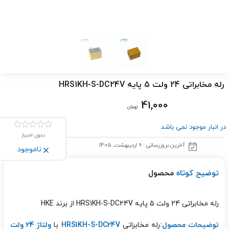
رله مخابراتی 24 ولت 5 پایه HRS1KH-S-DC24V
41,000
تومان
در انبار موجود نمی باشد
بدون امتیاز
آخرین بروزرسانی : 9 اردیبهشت, 1405
ناموجود
توضیح کوتاه
محصول
رله مخابراتی 24 ولت 5 پایه HRS1KH-S-DC24V از برند HKE
توضیحات محصول:
رله مخابراتی
HRS1KH-S-DC24V
با
ولتاژ 24 ولت