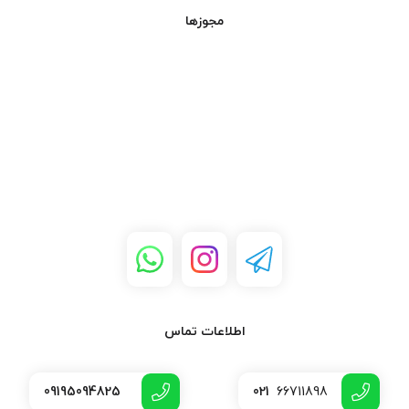
مجوزها
اطلاعات تماس
09195094825
021
66711898