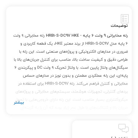
توضیحات
رله مخابراتی 9 ولت 6 پایه - HRB1-S-DC9V HKE
رله مخابراتی ۹ ولت
۶ پایه مدل HRB1-S-DC9V از برند معتبر HKE، یک قطعه کاربردی و
ضروری در مدارهای الکترونیکی و پروژه‌های صنعتی است. این رله با
طراحی دقیق و کیفیت ساخت بالا، مناسب برای کنترل جریان‌های بالا با
سیگنال‌های ولتاژ پایین است. با ولتاژ تحریک ۹ ولت DC و پیکربندی ۶
پایه‌ای، این رله عملکردی مطمئن و بدون نویز در مدارهای حساس
مخابراتی و کنترل فراهم می‌کند. رله HRB1-S-DC9V برای استفاده در
بردهای کنترلی، تجهیزات هوشمند، سیستم‌های مخابراتی و پروژه‌های
میکروکنترلری بسیار مناسب است. این رله دارای خروجی‌هایی با تحمل
جریان بالا و کنتاکت‌های با طول عمر زیاد بوده که آن را به گزینه‌ای
اقتصادی و با دوام در انواع پروژه‌ها تبدیل می‌کند. ابعاد کوچک، ساختار
محکم، و مصرف انرژی پایین از دیگر ویژگی‌های این رله محسوب
می‌شود. همچنین، این مدل دارای کنتاکت‌های NO (نرمالی باز) و NC