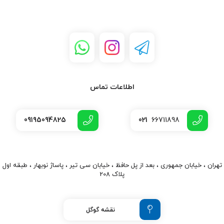
اطلاعات تماس
09195094825
021
66711898
تهران ، خیابان جمهوری ، بعد از پل حافظ ، خیابان سی تیر ، پاساژ نوبهار ، طبقه اول
پلاک 208
نقشه گوگل