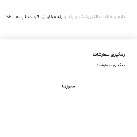
خانه
قطعات الکترونیک
رله
رله مخابراتی 9 ولت 6 پایه – HRB1-S-DC9V HKE
رهگیری سفارشات
پیگیری سفارشات
مجوزها