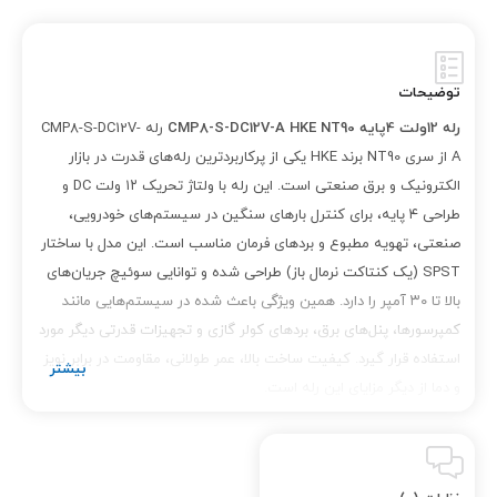
توضیحات
رله 12ولت 4پایه CMP8-S-DC12V-A HKE NT90
رله CMP8-S-DC12V-
A از سری NT90 برند HKE یکی از پرکاربردترین رله‌های قدرت در بازار
الکترونیک و برق صنعتی است. این رله با ولتاژ تحریک ۱۲ ولت DC و
طراحی ۴ پایه، برای کنترل بارهای سنگین در سیستم‌های خودرویی،
صنعتی، تهویه مطبوع و بردهای فرمان مناسب است. این مدل با ساختار
SPST (یک کنتاکت نرمال باز) طراحی شده و توانایی سوئیچ جریان‌های
بالا تا ۳۰ آمپر را دارد. همین ویژگی باعث شده در سیستم‌هایی مانند
کمپرسورها، پنل‌های برق، بردهای کولر گازی و تجهیزات قدرتی دیگر مورد
استفاده قرار گیرد. کیفیت ساخت بالا، عمر طولانی، مقاومت در برابر نویز
و دما از دیگر مزایای این رله است.
ویژگی‌های فنی:
ولتاژ تحریک: ۱۲V DC تعداد پایه: ۴ پایه (SPST NO) جریان قابل تحمل: