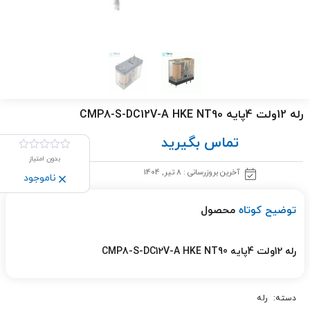
رله 12ولت 4پایه CMP8-S-DC12V-A HKE NT90
تماس بگیرید
بدون امتیاز
آخرین بروزرسانی : 8 تیر, 1404
ناموجود
توضیح کوتاه
محصول
رله 12ولت 4پایه CMP8-S-DC12V-A HKE NT90
دسته:
رله