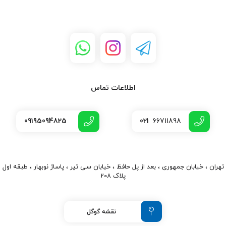
اطلاعات تماس
09195094825
021
66711898
تهران ، خیابان جمهوری ، بعد از پل حافظ ، خیابان سی تیر ، پاساژ نوبهار ، طبقه اول
پلاک 208
نقشه گوگل