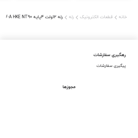
خانه
قطعات الکترونیک
رله
رله 12ولت 4پایه CMP8-S-DC12V-A HKE NT90
رهگیری سفارشات
پیگیری سفارشات
مجوزها