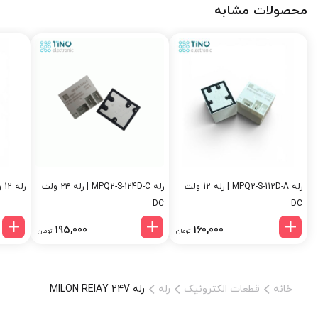
محصولات مشابه
رله MPQ2-S-112D-A | رله 12 ولت
رله MPQ2-S-124D-C | رله ۲۴ ولت
رله 12 ولت T73 مدل DC12V-1C
DC
DC
195,000
160,000
تومان
تومان
خانه
قطعات الکترونیک
رله
رله MILON RElAY 24V