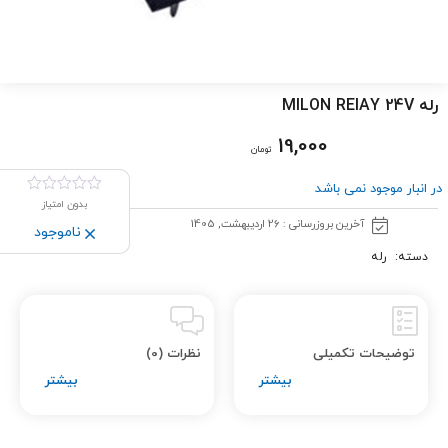
رله MILON RElAY 24V
19,000
تومان
در انبار موجود نمی باشد
بدون امتیاز
آخرین بروزرسانی : 26 اردیبهشت, 1405
ناموجود
دسته:
رله
توضیحات تکمیلی
نظرات (0)