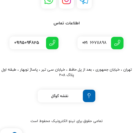
اطلاعات تماس
09195094825
021
66711898
تهران ، خیابان جمهوری ، بعد از پل حافظ ، خیابان سی تیر ، پاساژ نوبهار ، طبقه اول
پلاک 208
نقشه گوگل
تمامی حقوق برای تینو الکترونیک محفوط است