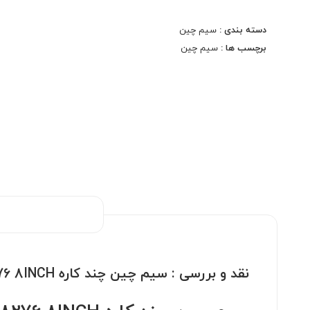
سیم چین‌ها یکی از ابزارهای کلیدی در هر کارگاه و جعبه
دسته بندی :
سیم چین
ابزاری هستند. سیم چین چند کاره TUOSEN 18276
برچسب ها :
سیم چین
8INCH یکی از بهترین انتخاب‌ها برای هر کسی است که
به دنبال ابزاری با کیفیت و کاربردی است. این ابزار، ترکیبی
از طراحی هوشمند و کارایی بالا است که می‌تواند در طیف
وسیعی از کاربردها، از تعمیرات الکترونیکی گرفته تا
کارهای صنعتی و خانگی، مفید واقع شود.
نقد و بررسی :
سیم چین چند کاره TUOSEN 18276 8INCH