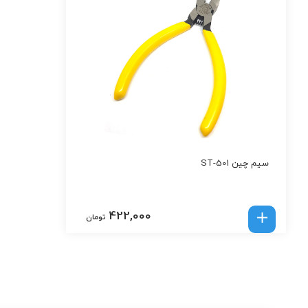
سیم چین ST-501
422,000
تومان