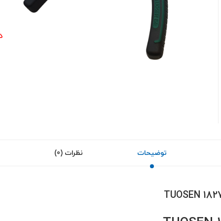
0
د
توضیحات
نظرات (0)