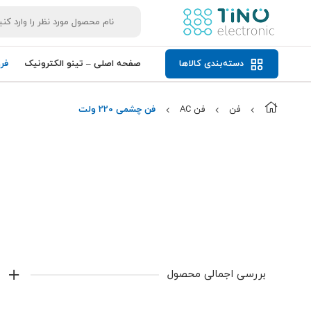
دسته‌بندی کالاها
صفحه اصلی – تینو الکترونیک
فر
فن
فن AC
فن چشمی 220 ولت
بررسی اجمالی محصول
فن چشمی 220 ولت