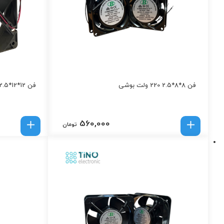
فن 8*8*2.5 220 ولت بوشی
فن 12*12*2.5 12 ولت 300 میلی آمپر
560,000
تومان