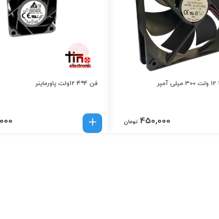
فن 4*4 12ولت پاورماینر
,000
450,000
تومان