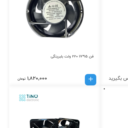
فن 15*17 220 ولت بلبرینگی
 بگیرید
1,820,000
تومان