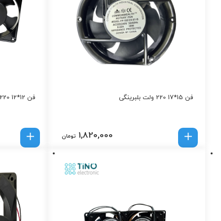
فن 15*17 220 ولت بلبرینگی
فن 12*12 220 ولت بوشی
1,820,000
تومان