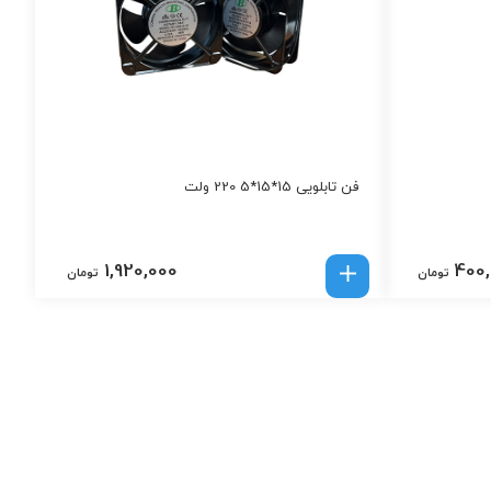
فن تابلویی 15*15*5 220 ولت
1,920,000
400
تومان
تومان