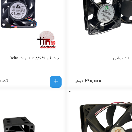
جت فن 6*6*3.8 12 ولت Delta
690,000
تماس
تومان