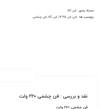
ولتاژ: 220 ولت AC
دسته بندی :
فن AC
جریان: 300 میلی امپر
برچسب ها :
فن
,
فن 15*17
,
فن AC
,
فن چشمی
توان: 46 وات
سیم پیچ مسی
نقد و بررسی :
فن چشمی 220 ولت
فن چشمی 220 ولت