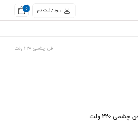
0
ورود / ثبت نام
فن چشمی 220 ولت
 چشمی 220 ولت