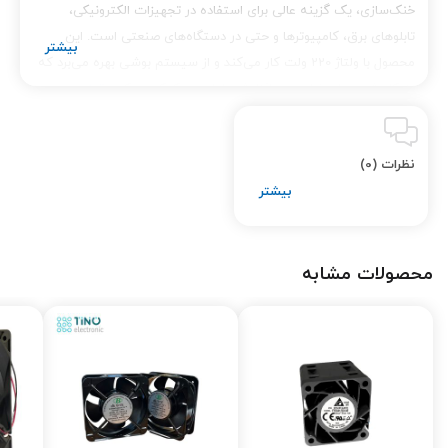
خنک‌سازی، یک گزینه عالی برای استفاده در تجهیزات الکترونیکی،
تابلوهای برق، کامپیوترها و حتی در دستگاه‌های صنعتی است. این
محصول با ولتاژ 220 ولت کار می‌کند و از سیستم بوشی بهره می‌برد که
به کاهش صدای تولیدی و افزایش طول عمر کمک می‌کند.
تینو
الکترونیک
با ارائه این محصول باکیفیت و مقرون‌به‌صرفه، نیاز کاربران
به یک فن قدرتمند و کم‌صدا را پاسخ داده است.
نظرات (0)
ویژگی‌های کلیدی فن 12*12 220 ولت بوشی
1.
تکنولوژی بوشی
یکی از ویژگی‌های مهم این فن، استفاده از سیستم بوشی به جای
محصولات مشابه
بلبرینگ است. فن‌های بوشی به دلیل سادگی مکانیکی، قیمت
مناسب‌تری دارند و در عین حال برای کاربردهایی که به کارکرد دائمی نیاز
ندارند، کاملاً مناسب هستند.
فن 12*12 220 ولت بوشی
با کیفیت
ساخت بالا و تکنولوژی بوشی، می‌تواند بهترین گزینه برای خنک‌سازی در
محیط‌های معمولی باشد.
2.
ابعاد استاندارد 12*12 سانتی‌متر