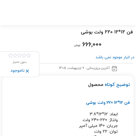
فن 12*12 220 ولت بوشی
666,000
تومان
در انبار موجود نمی باشد
بدون امتیاز
آخرین بروزرسانی : 9 اردیبهشت, 1405
ناموجود
توضیح کوتاه
محصول
فن 12*12 220 ولت بوشی
ابعاد: 12*12*3.8
ولتاژ: 220-240 ولت
جریان: 140 میلی آمپر
توان: 22 وات