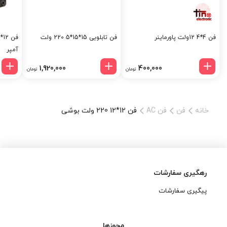
این فن با ابعاد
12*12 سانتی‌متر
، ابزاری مناسب برای استفاده در
کیس‌های کامپیوتری، تابلوهای برق و تجهیزات الکترونیکی مختلف
فن 4*4 12ولت پاورماینر
فن تابلویی 15*15*5 220 ولت
است. ابعاد استاندارد این فن باعث می‌شود که به راحتی بتوان آن را در
آمپر
فضاهای مختلف نصب کرد و جریان هوای کافی برای خنک‌سازی محیط
1,920,000
400,000
فراهم شود.
تومان
تومان
3.
ولتاژ 220 ولت
خانه
فن
فن AC
فن 12*12 220 ولت بوشی
این محصول با ولتاژ 220 ولت سازگار است که با برق شهری هماهنگی
دارد. استفاده از ولتاژ 220 ولت در این فن، به شما این امکان را می‌دهد
تا آن را بدون نیاز به مبدل یا تغذیه خاصی، مستقیماً به برق شهری
متصل کرده و به راحتی از آن بهره ببرید.
4.
صدای کم و عملکرد روان
رهگیری سفارشات
پیگیری سفارشات
یکی از مهم‌ترین ویژگی‌های فن‌های بوشی، صدای کمتر آن‌ها نسبت به
فن‌های بلبرینگی است.
فن 12*12 220 ولت بوشی
با بهره‌گیری از این
تکنولوژی، صدای کمتری تولید می‌کند و برای محیط‌هایی که نیاز به
مجوزها