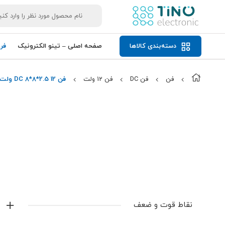
دسته‌بندی کالاها
صفحه اصلی – تینو الکترونیک
فر
فن
فن DC
فن 12 ولت
فن DC 8*8*2.5 12 ولت
نقاط قوت و ضعف