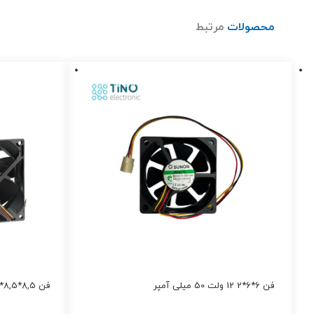
محصولات
مرتبط
فن 6*6*2 12 ولت 50 میلی آمپر
فن 8,5*8,5*2,5 12 ولت 300 میلی آمپر