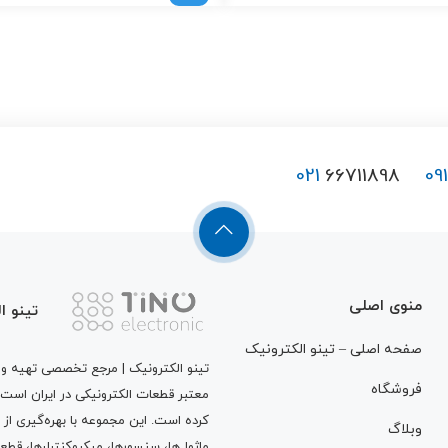
021
66711898
09
منوی اصلی
تینو ا
صفحه اصلی – تینو الکترونیک
تینو الکترونیک | مرجع تخصصی تهیه و ت
فروشگاه
معتبر قطعات الکترونیکی در ایران است
کرده است. این مجموعه با بهره‌گیری از 
وبلاگ
ماژول‌ها، سنسورها، میکروکنترلرها، قطع