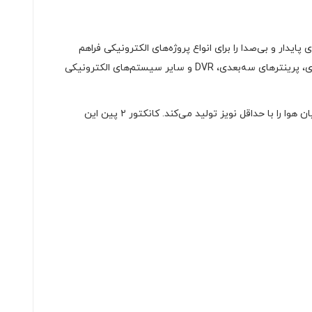
(Brushless) است که با ولتاژ 12 ولت و توان مصرفی کم، عملکردی پایدار و بی‌صدا را برای انواع پروژه‌های الکترونیکی فراهم
می‌کند. این فن با ابعاد استاندارد 80×80 میلی‌متر و ضخامت 25 میلی‌متر، انتخابی مطمئن برای تهویه در منابع تغذیه، کیس‌های کامپیوتری، پرینترهای سه‌بعدی، DVR و سایر سیستم‌های الکترونیکی
موتور بدون جاروبک این مدل باعث کاهش اصطکاک و افزایش طول عمر فن می‌شود. همچنین، طراحی پره‌ها به گونه‌ای است که حداکثر جریان هوا را با حداقل نویز تولید می‌کند. کانکتور ۲ پین این