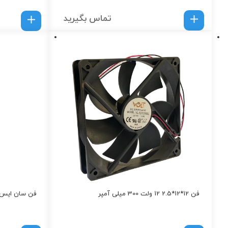
تماس بگیرید
فن 12*12*2.5 12 ولت 300 میلی آمپر
فن سان ایس 40 مدل RA0412P5G10