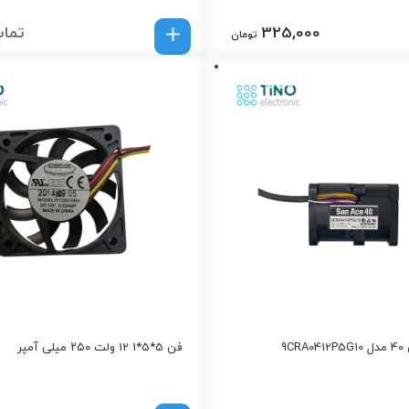
325,000
تماس
تومان
9C
فن 5*5*1 12 ولت ۲۵۰ میلی آمپر