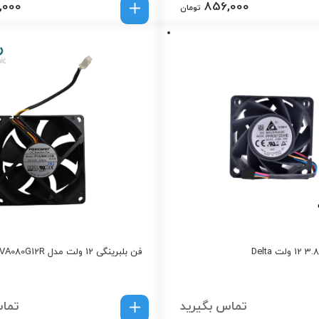
,000
856,000
تومان
فن بلبرینگی 12 ولت مدل PVA080G12R
تماس بگیرید
تماس