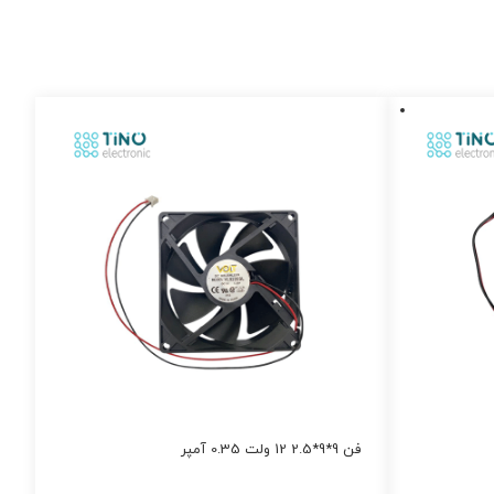
فن 9*9*2.5 12 ولت 0.35 آمپر