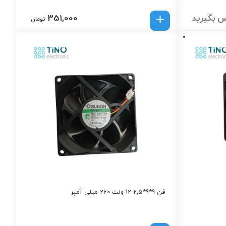
 بگیرید
351,000
تومان
فن 9*9*2,5 12 ولت 260 میلی آمپر