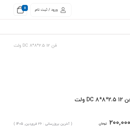
0
ورود / ثبت نام
فن DC 8*8*2.5 12 ولت
DC 8*8*2.5  ولت
200,00
تومان
( آخرین بروزرسانی : 26 فروردین, 1405 )