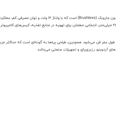
فن Holy Wing DC 12V یک فن خنک‌کننده قدرتمند با طراحی بدون جاروبک 
های آردوینو، رزبری‌پای و تجهیزات صنعتی می‌باشد.