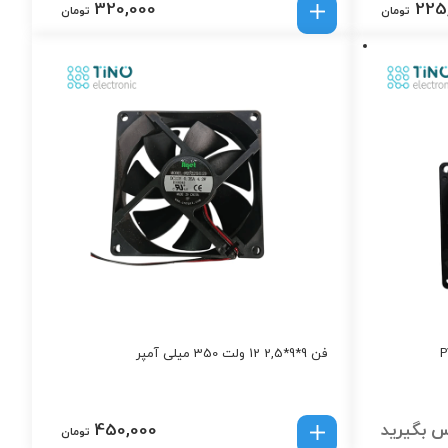
320,000
225
تومان
تومان
فن 9*9*2,5 12 ولت 350 میلی آمپر
 بگیرید
450,000
تومان