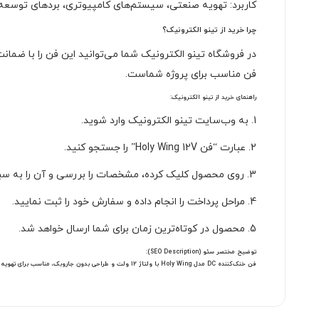
کاربرد: تهویه صنعتی، سیستم‌های کامپیوتری، بردهای توسعه و
چرا خرید از تینو الکترونیک؟
در فروشگاه تینو الکترونیک شما می‌توانید این فن را با ضما
فن مناسب برای پروژه شماست.
راهنمای خرید از تینو الکترونیک:
1. به وب‌سایت تینو الکترونیک وارد شوید.
2. عبارت “فن Holy Wing 12V” را جستجو کنید.
3. روی محصول کلیک کرده، مشخصات را بررسی و آن را به سبد خرید اضافه کنید.
4. مراحل پرداخت را انجام داده و سفارش خود را ثبت نمایید.
5. محصول در کوتاه‌ترین زمان برای شما ارسال خواهد شد.
توضیح مختصر سئو (SEO Description):
فن خنک‌کننده DC مدل Holy Wing با ولتاژ 12 ولت و طراحی بدون جاروبک، مناسب برای تهویه انواع سیستم‌های الکترونیکی، کیس کامپیوتر، منابع تغذیه و پروژه‌های صنعتی. کم‌صدا، بادوام و دارای کانکتور دو سیمه.