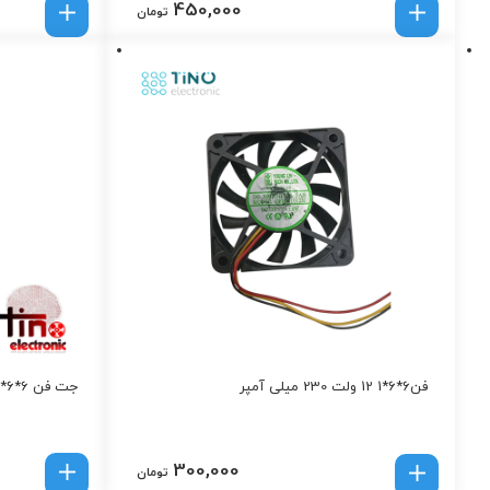
450,000
تومان
فن6*6*1 12 ولت 230 میلی آمپر
جت فن 6*6*3.8 12 ولت Delta
300,000
تومان