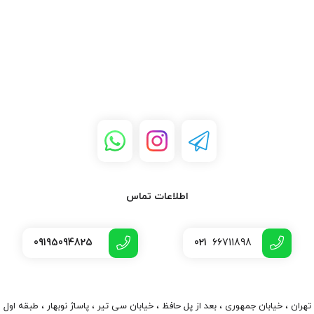
1.
خنک‌سازی کیس‌های کامپیوتری
این فن یکی از بهترین گزینه‌ها برای خنک‌سازی داخل کیس‌های
کامپیوتری است. با نصب این فن، می‌توانید دمای داخلی کیس را به طور
مؤثر کنترل کنید و از عملکرد بهینه سیستم اطمینان حاصل کنید.
2.
تجهیزات پزشکی
در تجهیزات پزشکی، تهویه مناسب و کنترل دما اهمیت بسیاری دارد. فن
4*4 12 ولت 700 میلی‌آمپر می‌تواند به عنوان یک خنک‌کننده مطمئن در
این دستگاه‌ها عمل کند.
اطلاعات تماس
3.
دستگاه‌های صنعتی
این فن برای دستگاه‌های صنعتی که در معرض دماهای بالا قرار دارند،
09195094825
021
66711898
مناسب است. با کمک این فن، می‌توانید از داغ شدن تجهیزات جلوگیری
کنید و عمر مفید آن‌ها را افزایش دهید.
4.
سخت‌افزارهای الکترونیکی
تهران ، خیابان جمهوری ، بعد از پل حافظ ، خیابان سی تیر ، پاساژ نوبهار ، طبقه اول