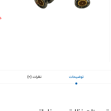
0
د
توضیحات
نظرات (0)