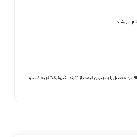
نال می‌شود.
 خود هستید، فیش BNC پیچی یکی از بهترین گزینه‌هاست. همین حالا این محصول را با بهترین قیمت از “تینو الکترونیک” تهیه کنید و