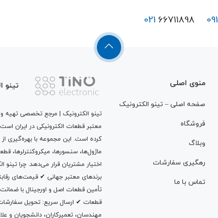
021
66711898
09
منوی اصلی
تینو ا
صفحه اصلی – تینو الکترونیک
تینو الکترونیک | مرجع تخصصی تهیه و ت
فروشگاه
معتبر قطعات الکترونیکی در ایران است
کرده است. این مجموعه با بهره‌گیری از 
وبلاگ
ماژول‌ها، سنسورها، میکروکنترلرها، قطع
رهگیری سفارشات
اختیار مشتریان قرار می‌دهد. چرا تینو 
برندهای معتبر جهانی ✔ قیمت‌های رقا
تماس با ما
تأمین قطعات اصل و اورجینال با ضمانت
قطعات ✔ ارسال سریع: تحویل سفارشات در
مهندسان، تعمیرکاران، دانشجویان و علاقه‌م