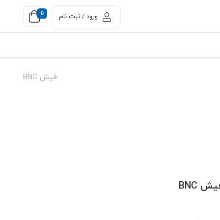
0
ورود / ثبت نام
فیش BNC
یش BNC