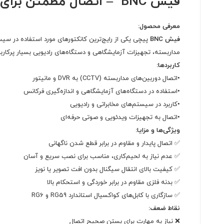
فیش BNC – اتصال مطمئن برای تجهیزات نظارتی و مخابراتی
معرفی محصول:
فیش BNC
پیچی یکی از رایج‌ترین کانکتورهای مورد استفاده در سیس
مداربسته، تجهیزات آزمایشگاهی و دستگاه‌های رادیویی بسیار پرکاربر
کاربردها:
•اتصال دوربین‌های مداربسته (CCTV) به DVR و مانیتور
•استفاده در دستگاه‌های آزمایشگاهی و اندازه‌گیری فرکانس
•کاربرد در سیستم‌های مخابراتی و رادیویی
•اتصال به تجهیزات ویدئویی و صوتی حرفه‌ای
ویژگی‌ها و مزایا:
✅ اتصال پایدار و مقاوم در برابر قطع شدن ناگهانی
✅ عدم نیاز به لحیم‌کاری، مناسب برای نصب سریع و آسان
✅ کیفیت بالای انتقال سیگنال بدون افت تصویر یا نویز
✅ بدنه فلزی مقاوم در برابر خوردگی و استحکام بالا
✅ سازگاری با کابل‌های کواکسیال استاندارد RG59 و RG6
نقاط ضعف:
❌ نیاز به مهارت برای بستن صحیح اتصال