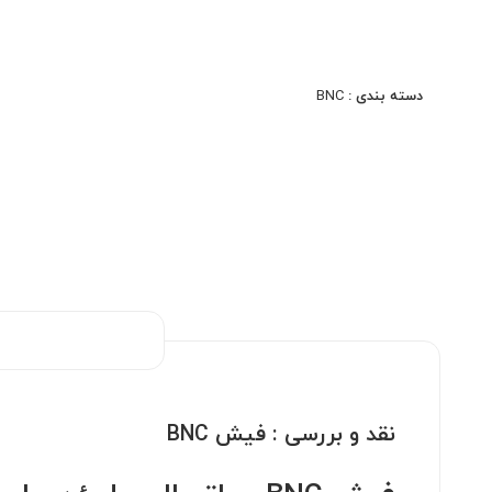
سیستم‌های نظارتی، مخابراتی و تصویری است. این
کانکتور به دلیل اتصال محکم و مطمئن، کیفیت بالای
انتقال سیگنال و نصب آسان، در پروژه‌های دوربین
مداربسته، تجهیزات آزمایشگاهی و دستگاه‌های رادیویی
دسته بندی :
BNC
بسیار پرکاربرد است. مدل پیچی این کانکتور، امکان اتصال
بدون نیاز به لحیم‌کاری را فراهم کرده و برای کاربران
حرفه‌ای و نیمه‌حرفه‌ای مناسب است.
نقد و بررسی :
فیش BNC