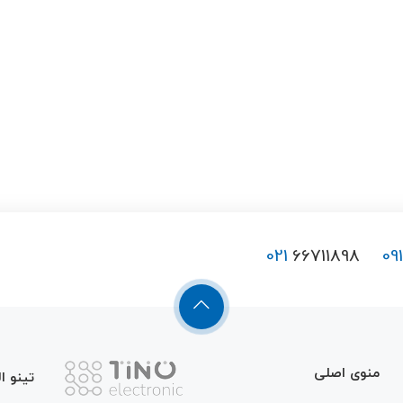
021
66711898
09
منوی اصلی
تینو ا