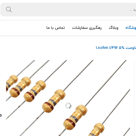
وشگاه
وبلاگ
رهگیری سفارشات
تماس با ما
 1.8ohm 1/4W 5%
مق