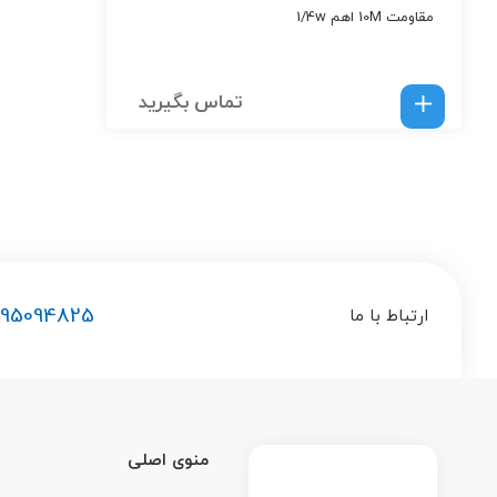
مقاومت 10M اهم 1/4w
تماس بگیرید
195094825
ارتباط با ما
منوی اصلی