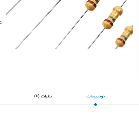
9
د
توضیحات
نظرات (0)