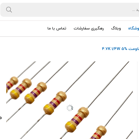
وشگاه
وبلاگ
رهگیری سفارشات
تماس با ما
ت 4.7K 1/4W 5%
مق