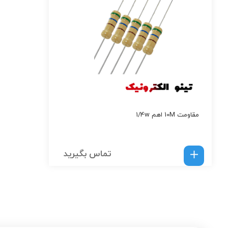
مقاومت 10M اهم 1/4w
تماس بگیرید