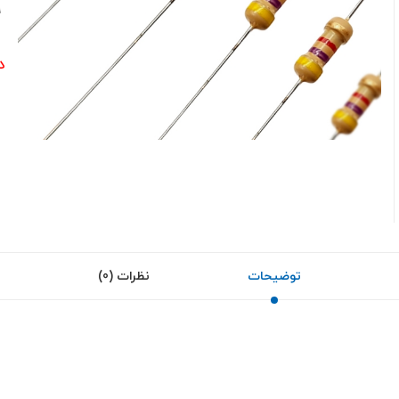
9
د
توضیحات
نظرات (0)