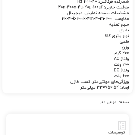
شمارنده فرکانس:
40-400 Hz
ظرفیت خازنی:
40n-400n-4μ-40μ-100μf
مشخصات صفحه نمایش:
دیجیتال
مقاومت:
400-4k-40k-400k-4m-40m
منبع تغذیه
باتری
نوع باتری کالا
قلمی
وزن
200 گرم
ولتاژ AC
600 ولت
ولتاژ DC
600 ولت
ویژگی‌های مولتی‌متر:
تست خازن
ابعاد:
154×75×33 میلی‌متر
دسته:
مولتی متر
توضیحات