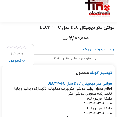
مولتی متر دیجیتال DEC مدل DEC330FC
2,100,000
تومان
در انبار موجود نمی باشد
بدون امتیاز
آخرین بروزرسانی : 15 دی, 1404
ناموجود
توضیح کوتاه
محصول
مولتی متر دیجیتال DEC مدل DEC330FC
اقلام همراه:
پراب مولتی متر،پراب دما،پایه نگهدارنده پراب و پایه
نگهدارنده عمودی مولتی متر
دامنه جریان AC
400m-40m-4-10A
دامنه جریان DC
400m-40m-4-10A