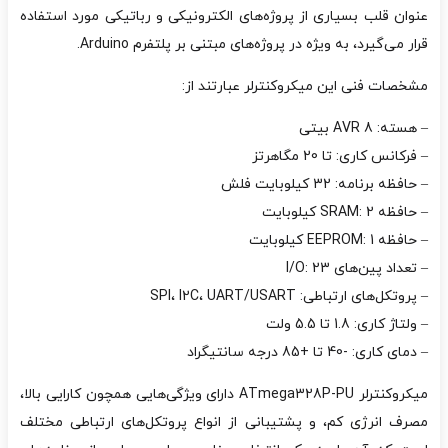
عنوان قلب بسیاری از پروژه‌های الکترونیکی و رباتیکی مورد استفاده
قرار می‌گیرد، به ویژه در پروژه‌های مبتنی بر پلتفرم Arduino.
مشخصات فنی این میکروکنترلر عبارتند از:
– هسته: AVR 8 بیتی
– فرکانس کاری: تا 20 مگاهرتز
– حافظه برنامه: 32 کیلوبایت فلش
– حافظه SRAM: 2 کیلوبایت
– حافظه EEPROM: 1 کیلوبایت
– تعداد پین‌های I/O: 23
– پروتکل‌های ارتباطی: SPI، I2C، UART/USART
– ولتاژ کاری: 1.8 تا 5.5 ولت
– دمای کاری: -40 تا +85 درجه سانتیگراد
میکروکنترلر ATmega328P-PU دارای ویژگی‌هایی همچون کارایی بالا،
مصرف انرژی کم، و پشتیبانی از انواع پروتکل‌های ارتباطی مختلف