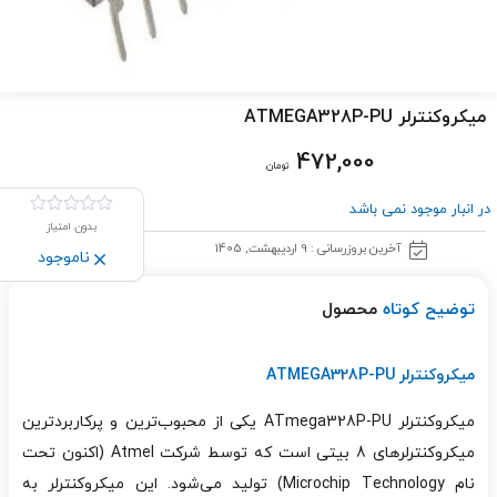
میکروکنترلر ATMEGA328P-PU
472,000
تومان
در انبار موجود نمی باشد
بدون امتیاز
آخرین بروزرسانی : 9 اردیبهشت, 1405
ناموجود
توضیح کوتاه
محصول
میکروکنترلر ATMEGA328P-PU
میکروکنترلر ATmega328P-PU یکی از محبوب‌ترین و پرکاربردترین
میکروکنترلرهای 8 بیتی است که توسط شرکت Atmel (اکنون تحت
نام Microchip Technology) تولید می‌شود. این میکروکنترلر به