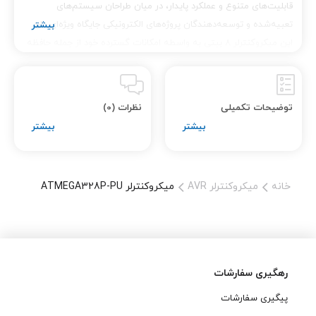
قابلیت‌های متنوع و عملکرد پایدار، در میان طراحان سیستم‌های
تعبیه‌شده و توسعه‌دهندگان پروژه‌های الکترونیکی جایگاه ویژه‌ای دارد.
این میکروکنترلر 8 بیتی به واسطه امکانات گسترده خود از جمله حافظه
فلش 32 کیلوبایتی، 1 کیلوبایت EEPROM و 23 پین ورودی/خروجی
عمومی، گزینه‌ای مناسب برای انواع پروژه‌های الکترونیکی است. در این
مطلب، به معرفی ویژگی‌ها، مزایا، کاربردها و دلایل انتخاب
میکروکنترلر
توضیحات تکمیلی
نظرات (0)
ATMEGA328P-PU
از فروشگاه معتبر
تینو الکترونیک
خواهیم
پرداخت و نکاتی را پیرامون خرید این محصول ارائه خواهیم داد.
مشخصات فنی میکروکنترلر ATMEGA328P-PU
خانه
میکروکنترلر AVR
میکروکنترلر ATMEGA328P-PU
پردازنده 8 بیتی AVR
:
میکروکنترلر
ATMEGA328P-PU از
رهگیری سفارشات
معماری AVR بهره‌مند است
پیگیری سفارشات
که به عنوان یکی از