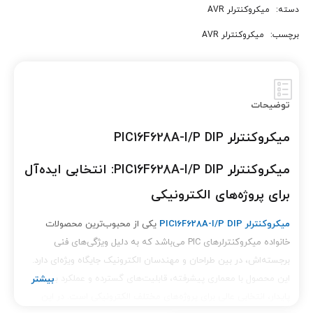
دسته:
میکروکنترلر AVR
برچسب:
میکروکنترلر AVR
توضیحات
میکروکنترلر PIC16F628A-I/P DIP
میکروکنترلر PIC16F628A-I/P DIP: انتخابی ایده‌آل
برای پروژه‌های الکترونیکی
میکروکنترلر PIC16F628A-I/P DIP
یکی از محبوب‌ترین محصولات
خانواده میکروکنترلرهای PIC می‌باشد که به دلیل ویژگی‌های فنی
برجسته‌اش، در بین طراحان و مهندسان الکترونیک جایگاه ویژه‌ای دارد.
این محصول با معماری پیشرفته، قابلیت‌های گسترده و عملکرد بسیار
پایدار، انتخابی عالی برای پروژه‌های مختلف الکترونیکی است. در این