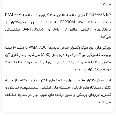
می‌کند.
PIC16F628A-I/P دارای حافظه فلش 3.5 کیلوبایت، حافظه RAM 224
بایت و حافظه EEPROM 128 بایت است. این میکروکنترلر از
پروتکل‌های ارتباطی مانند SPI، I2C و UART/USART پشتیبانی
می‌کند.
ویژگی‌های این میکروکنترلر شامل تایمرها، PWM، ADC با دقت 10 بیت
و واحد کانفیگوراتور آنالوگ به دیجیتال (ADC) می‌شود. ولتاژ کاری آن
متغیر از 2 تا 5.5 ولت بوده و دمای کاری آن در محدوده -40 تا +125
درجه سانتیگراد قرار دارد.
این میکروکنترلر مناسب برای برنامه‌های الکترونیکی مختلف از جمله
کنترل دستگاه‌های خانگی، سیستم‌های امنیتی، سیستم‌های نمایش و
کنترل، ابزارهای پزشکی و سایر برنامه‌های مورد نیاز در صنایع مختلف
می‌باشد.