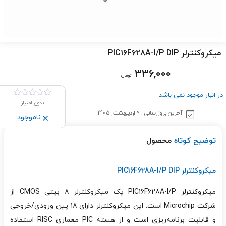
میکروکنترلر PIC16F628A-I/P DIP
336,000
تومان
در انبار موجود نمی باشد
بدون امتیاز
آخرین بروزرسانی : 9 اردیبهشت, 1405
ناموجود
توضیح کوتاه
محصول
میکروکنترلر PIC16F628A-I/P DIP
میکروکنترلر PIC16F628A-I/P یک میکروکنترلر 8 بیتی CMOS از
شرکت Microchip است. این میکروکنترلر دارای 18 پین ورودی/خروجی
و قابلیت برنامه‌ریزی است و از هسته PIC معماری RISC استفاده