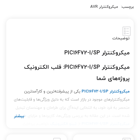
برچسب:
میکروکنترلر AVR
توضیحات
میکروکنترلر PIC16F72-I/SP
میکروکنترلر PIC16F72-I/SP: قلب الکترونیک
پروژه‌های شما
میکروکنترلر PIC16F72-I/SP
یکی از پیشرفته‌ترین و کارآمدترین
میکروکنترلرهای موجود در بازار است که به دلیل ویژگی‌ها و قابلیت‌های
منحصر به فرد خود، به انتخابی ایده‌آل برای طراحان و مهندسان تبدیل
شده است. در این مقاله به بررسی ویژگی‌ها، کاربردها و مزایای
خرید
میکروکنترلر PIC16F72-I/SP
از
تینو الکترونیک
خواهیم پرداخت.
ویژگی‌های کلیدی میکروکنترلر PIC16F72-I/SP