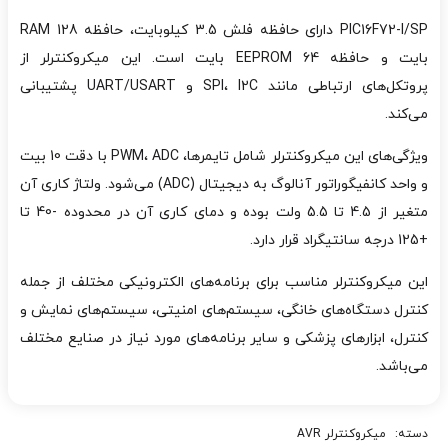
PIC16F72-I/SP دارای حافظه فلش 3.5 کیلوبایت، حافظه RAM 128
بایت و حافظه EEPROM 64 بایت است. این میکروکنترلر از
پروتکل‌های ارتباطی مانند SPI، I2C و UART/USART پشتیبانی
می‌کند.
ویژگی‌های این میکروکنترلر شامل تایمرها، PWM، ADC با دقت 10 بیت
و واحد کانفیگوراتور آنالوگ به دیجیتال (ADC) می‌شود. ولتاژ کاری آن
متغیر از 4.5 تا 5.5 ولت بوده و دمای کاری آن در محدوده -40 تا
+125 درجه سانتیگراد قرار دارد.
این میکروکنترلر مناسب برای برنامه‌های الکترونیکی مختلف از جمله
کنترل دستگاه‌های خانگی، سیستم‌های امنیتی، سیستم‌های نمایش و
کنترل، ابزارهای پزشکی و سایر برنامه‌های مورد نیاز در صنایع مختلف
می‌باشد.
دسته:
میکروکنترلر AVR