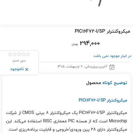
میکروکنترلر PIC16F72-I/SP
294,000
تومان
در انبار موجود نمی باشد
بدون امتیاز
آخرین بروزرسانی : 9 اردیبهشت, 1405
ناموجود
توضیح کوتاه
محصول
میکروکنترلر PIC16F72-I/SP
میکروکنترلر PIC16F72-I/SP یک میکروکنترلر 8 بیتی CMOS از شرکت
Microchip است که از هسته PIC معماری RISC استفاده می‌کند. این
میکروکنترلر دارای 28 پین ورودی/خروجی و قابلیت برنامه‌ریزی است.