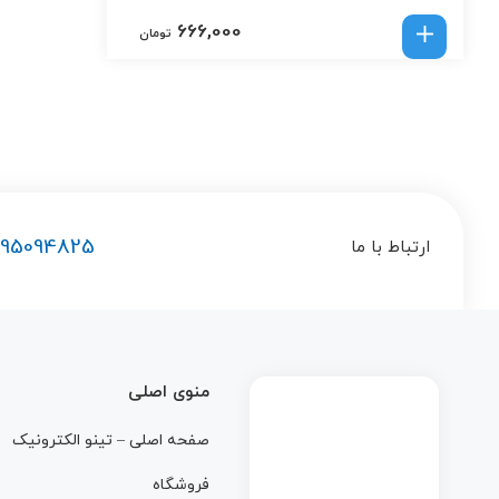
666,000
تومان
195094825
ارتباط با ما
منوی اصلی
صفحه اصلی – تینو الکترونیک
فروشگاه