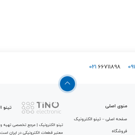
021
66711898
09
منوی اصلی
تینو ا
صفحه اصلی – تینو الکترونیک
تینو الکترونیک | مرجع تخصصی تهیه و ت
فروشگاه
معتبر قطعات الکترونیکی در ایران است