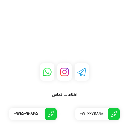
استفاده کنید. این ویژگی به ویژه برای تکنسین‌ها و افرادی که در
که بسته به نوع پروژه،
پروژه‌های خارج از کارگاه فعالیت می‌کنند بسیار کاربردی است.
سری مناسب را انتخاب
کنید و کار خود را با کیفیت
سازگاری با انواع پروژه‌ها
: هویه گازی SM-G210 به دلیل دقت و
بالاتری انجام دهید.
قدرت بالای خود، برای انواع پروژه‌های لحیم‌کاری و تعمیرات
الکترونیکی مناسب است. این ابزار می‌تواند به شما در انجام
کارهای مختلف کمک کند، از جمله تعمیر بردهای الکترونیکی،
لحیم‌کاری سیم‌ها و غیره.
طول عمر بالا و مقاومت
: با توجه به کیفیت ساخت این هویه،
می‌توان انتظار داشت که سال‌ها مورد استفاده قرار گیرد. بدنه
مقاوم و طراحی بهینه، این هویه را به ابزاری ماندگار تبدیل کرده
است.
خرید هویه گازی سومو SM-G210 از تینو
اطلاعات تماس
الکترونیک
09195094825
021
66711898
اگر به دنبال خرید هویه گازی سومو SM-G210 هستید،
فروشگاه تینو
الکترونیک
بهترین گزینه برای شماست. با خرید از ما، شما از کیفیت