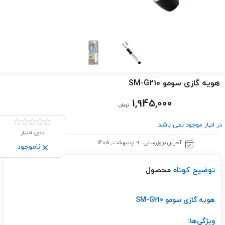
هویه گازی سومو SM-G210
1,945,000
تومان
در انبار موجود نمی باشد
بدون امتیاز
آخرین بروزرسانی : 9 اردیبهشت, 1405
ناموجود
توضیح کوتاه
محصول
هویه گازی سومو SM-G210
ویژگی‌ها: