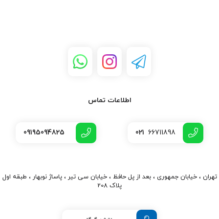
اطلاعات تماس
09195094825
021
66711898
تهران ، خیابان جمهوری ، بعد از پل حافظ ، خیابان سی تیر ، پاساژ نوبهار ، طبقه اول
پلاک 208