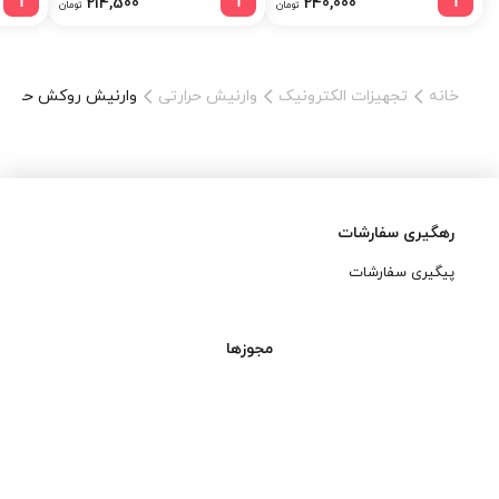
214,500
240,000
تومان
تومان
خانه
تجهیزات الکترونیک
وارنیش حرارتی
وارنیش روکش حرارتی مشکی Woer ق
رهگیری سفارشات
پیگیری سفارشات
مجوزها