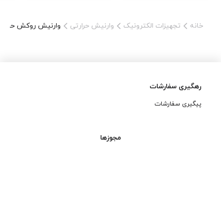
خانه
تجهیزات الکترونیک
وارنیش حرارتی
وارنیش روکش حرارتی مشکی Woer ق
رهگیری سفارشات
پیگیری سفارشات
مجوزها