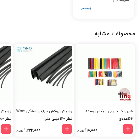
محصولات مشابه
شیرینک حرارتی میکس بسته
وارنیش روکش حرارتی مشکی Woer
164عددی
قطر 120میلی متر
قطر 80 میلی متر
1,222,000
110,000
تومان
تومان