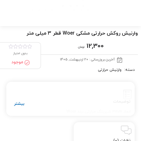
وارنیش روکش حرارتی مشکی Woer قطر 3 میلی متر
12,300
تومان
بدون امتیاز
آخرین بروزرسانی : 20 اردیبهشت, 1405
موجود
دسته:
وارنیش حرارتی
توضیحات
ابعاد 3mm شیرینک حرارتی برند Woer
نظرات (0)