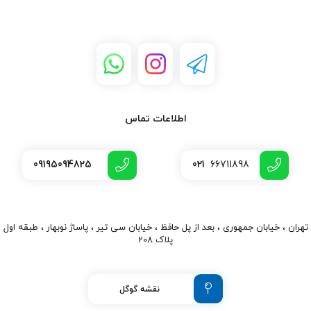
اطلاعات تماس
09195094825
021
66711898
تهران ، خیابان جمهوری ، بعد از پل حافظ ، خیابان سی تیر ، پاساژ نوبهار ، طبقه اول
پلاک 208
نقشه گوگل