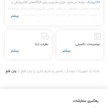
الکترونیک
عرضه می‌شود، ابزاری ضروری برای کارگاه‌های الکترونیکی و
تولیدات صنعتی محسوب می‌شود. طراحی کاربردی، قابلیت‌های پیشرفته
و کیفیت ساخت بالای این وان قلع، آن را به یکی از محصولات پرفروش
و محبوب در میان تکنسین‌ها و مهندسان الکترونیک تبدیل کرده است.
ویژگی‌های منحصر به فرد وان قلع SWDT-11C
وان قلع SWDT-11C با توجه به نیازهای تخصصی صنعت الکترونیک
توضیحات تکمیلی
نظرات (0)
طراحی شده و دارای ویژگی‌هایی است که به شما کمک می‌کند تا
لحیم‌کاری‌های خود را با دقت و سرعت بیشتری انجام دهید. برخی از این
ویژگی‌ها عبارت‌اند از:
خانه
تجهیزات مونتاژ ، تعمیر و لحیم کاری
وان قلع
وان قلع SWDT-11C
طراحی مقاوم و بادوام
: این
وان قلع از مواد با کیفیت و
مقاوم در برابر حرارت
ساخته شده است.
رهگیری سفارشات
مقاومت بالای آن در برابر