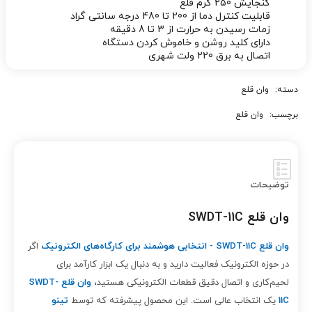
گنجایش 250 گرم قلع
قابلیت کنترل دما از 200 تا 480 درجه سانتی گراد
زمات رسیدن به حرارت از 3 تا 8 دقیقه
دارای کلید روشن و خاموش کردن دستگاه
اتصال به برق 220 ولت شهری
دسته:
وان قلع
برچسب:
وان قلع
توضیحات
وان قلع SWDT-11C
وان قلع SWDT-11C - انتخابی هوشمند برای کارگاه‌های الکترونیک
اگر
در حوزه الکترونیک فعالیت دارید و به دنبال یک ابزار کارآمد برای
لحیم‌کاری و اتصال دقیق قطعات الکترونیکی هستید،
وان قلع SWDT-
11C
یک انتخاب عالی است. این محصول پیشرفته که توسط
تینو