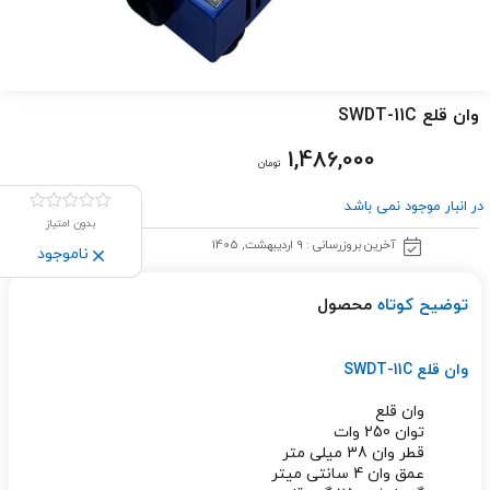
وان قلع SWDT-11C
1,486,000
تومان
در انبار موجود نمی باشد
بدون امتیاز
آخرین بروزرسانی : 9 اردیبهشت, 1405
ناموجود
توضیح کوتاه
محصول
وان قلع SWDT-11C
وان قلع
توان 250 وات
قطر وان 38 میلی متر
عمق وان 4 سانتی میتر