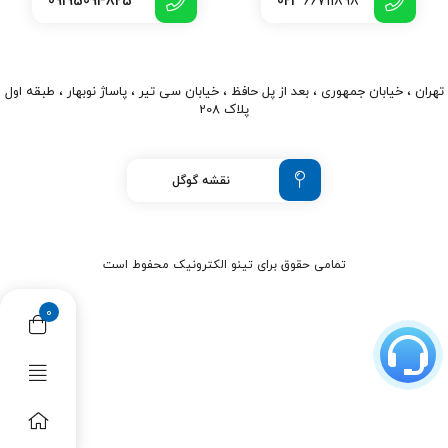
09195094825
021
66711898
طول: 1.2 متر
تعداد پین: 15 پین
جنس هادی: مس خالص
روکش خارجی: PVC
سازگاری: انواع دستگاه‌های دارای پورت VGA
تهران ، خیابان جمهوری ، بعد از پل حافظ ، خیابان سی تیر ، پاساژ نوبهار ، طبقه اول
پلاک 208
خرید آسان و سریع
شما می‌توانید کابل VGA 1.2 متری را به صورت آنلاین از فروشگاه
نقشه گوگل
اینترنتی تینو الکترونیک خریداری کنید. ما محصول را با
بسته‌بندی مناسب و در کوتاه‌ترین زمان ممکن به دست شما
می‌رسانیم.
تمامی حقوق برای تینو الکترونیک محفوط است
سوالات متداول
0
تفاوت بین کابل VGA و HDMI چیست؟
کابل VGA برای انتقال
سیگنال‌های آنالوگ و HDMI برای انتقال سیگنال‌های دیجیتال
استفاده می‌شود. کابل HDMI کیفیت تصویر و صدا بهتری را ارائه
می‌دهد.
آیا می‌توان از کابل VGA برای انتقال صدا نیز استفاده کرد؟
خیر،