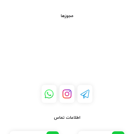
خانگی
:
گارد فن 12*12
به
دلیل ویژگی‌های طراحی‌اش،
مجوزها
هم در محیط‌های صنعتی
دلایل خرید
گارد فن 12*12
از
تینو الکترونیک
:
مانند کارگاه‌ها و کارخانه‌ها
تینو الکترونیک
به عنوان یکی از پیشروترین فروشگاه‌های آنلاین
و هم در محیط‌های خانگی
تجهیزات الکترونیکی و صنعتی، انواع گارد فن‌های باکیفیت را با
و تجهیزات کامپیوتری قابل
قیمت‌های مناسب ارائه می‌دهد. با خرید
گارد فن 12*12
از
تینو
استفاده است.
الکترونیک
، می‌توانید از خدمات پس از فروش و ارسال سریع بهره‌مند
شوید و محصولی با کیفیت و مطمئن تهیه کنید.
مزایای خرید
گارد فن 12*12
:
محافظت کامل از فن
: با
نصب گارد فن، فن شما از
اطلاعات تماس
آسیب‌های خارجی مانند
ورود گرد و غبار، اجسام