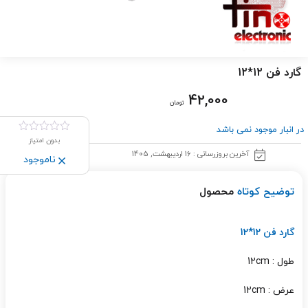
گارد فن 12*12
42,000
تومان
در انبار موجود نمی باشد
بدون امتیاز
آخرین بروزرسانی : 16 اردیبهشت, 1405
ناموجود
توضیح کوتاه
محصول
گارد فن 12*12
طول : 12cm
عرض : 12cm